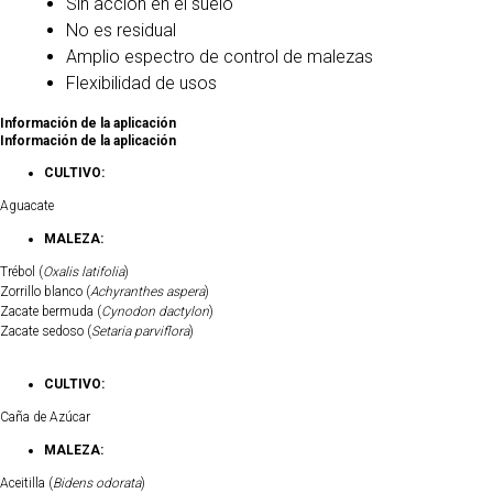
Sin acción en el suelo
No es residual
Amplio espectro de control de malezas
Flexibilidad de usos
Información de la aplicación
Información de la aplicación
CULTIVO:
Aguacate
MALEZA:
Trébol (
Oxalis latifolia
)
Zorrillo blanco (
Achyranthes aspera
)
Zacate bermuda (
Cynodon dactylon
)
Zacate sedoso (
Setaria parviflora
)
CULTIVO:
Caña de Azúcar
MALEZA:
Aceitilla (
Bidens odorata
)