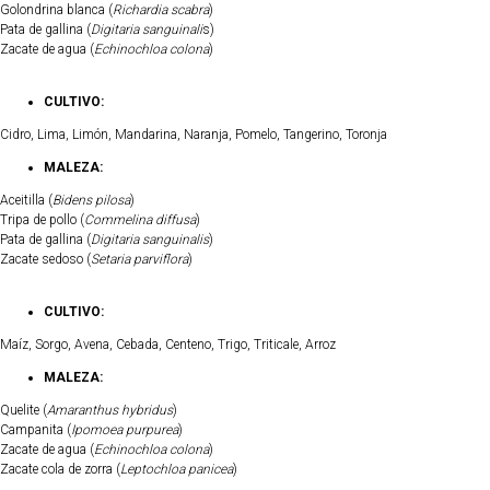
Golondrina blanca (
Richardia scabra
)
Pata de gallina (
Digitaria sanguinali
s)
Zacate de agua (
Echinochloa colona
)
CULTIVO:
Cidro, Lima, Limón, Mandarina, Naranja, Pomelo, Tangerino, Toronja
MALEZA:
Aceitilla (
Bidens pilosa
)
Tripa de pollo (
Commelina diffusa
)
Pata de gallina (
Digitaria sanguinalis
)
Zacate sedoso (
Setaria parviflora
)
CULTIVO:
Maíz, Sorgo, Avena, Cebada, Centeno, Trigo, Triticale, Arroz
MALEZA:
Quelite (
Amaranthus hybridus
)
Campanita (
Ipomoea purpurea
)
Zacate de agua (
Echinochloa colona
)
Zacate cola de zorra (
Leptochloa panicea
)