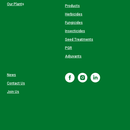
Our Plant
s
Products
Herbicides
Fungicides
Insecticides
Seed Treatments
PGR
Adjuvants
News
Contact Us
Join Us