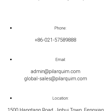
Phone:
+86-021-57589888
Email:
admin@pilarquim.com
global-sales@pilarquim.com
Location:
1500 Hangtang Road, Jinhui Town, Fengxian