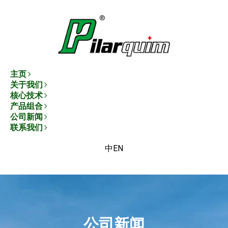
主页
关于我们
核心技术
产品组合
公司新闻
联系我们
中
EN
公司新闻