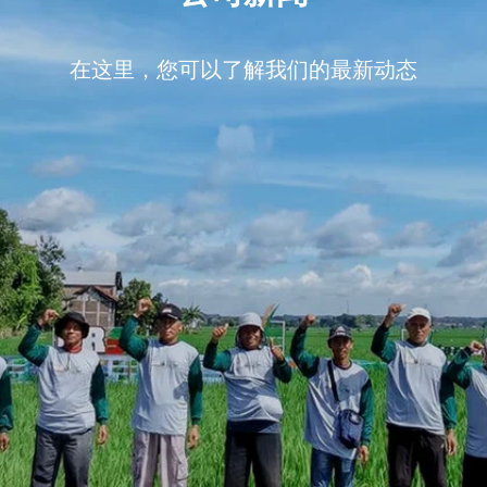
在这里，您可以了解我们的最新动态