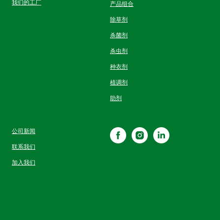
我们的工厂
产品组合
除草剂
杀菌剂
杀虫剂
种衣剂
植调剂
助剂
公司新闻
联系我们
加入我们